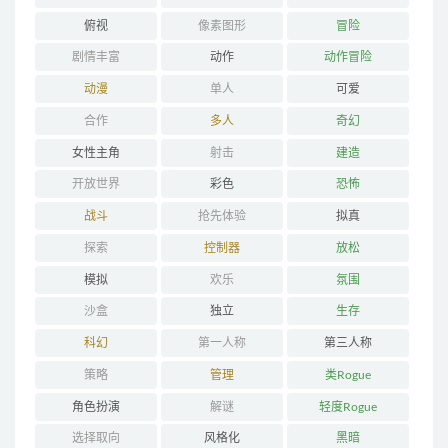
俯视
像素图形
冒险
剧情丰富
动作
动作冒险
动漫
单人
可爱
合作
多人
奇幻
女性主角
射击
建造
开放世界
彩色
恐怖
战斗
抢先体验
拟真
探索
控制器
放松
模拟
欢乐
氛围
沙盒
独立
生存
科幻
第一人称
第三人称
策略
管理
类Rogue
角色扮演
解谜
轻度Rogue
选择取向
风格化
黑暗