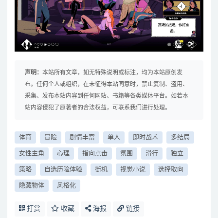
声明：
本站所有文章，如无特殊说明或标注，均为本站原创发
布。任何个人或组织，在未征得本站同意时，禁止复制、盗用、
采集、发布本站内容到任何网站、书籍等各类媒体平台。如若本
站内容侵犯了原著者的合法权益，可联系我们进行处理。
体育
冒险
剧情丰富
单人
即时战术
多结局
女性主角
心理
指向点击
氛围
滑行
独立
策略
自选历险体验
街机
视觉小说
选择取向
隐藏物体
风格化
打赏
收藏
海报
链接