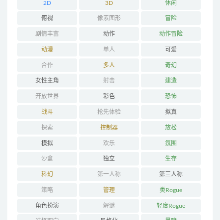
2D
3D
休闲
俯视
像素图形
冒险
剧情丰富
动作
动作冒险
动漫
单人
可爱
合作
多人
奇幻
女性主角
射击
建造
开放世界
彩色
恐怖
战斗
抢先体验
拟真
探索
控制器
放松
模拟
欢乐
氛围
沙盒
独立
生存
科幻
第一人称
第三人称
策略
管理
类Rogue
角色扮演
解谜
轻度Rogue