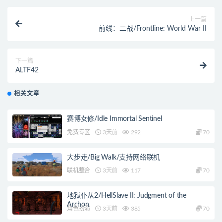
上一篇
前线：二战/Frontline: World War II
下一篇
ALTF42
相关文章
赛博女修/Idle Immortal Sentinel
免费专区
3天前
292
70
大步走/Big Walk/支持网络联机
联机整合
3天前
117
70
地狱仆从2/HellSlave II: Judgment of the
Archon
角色扮演
3天前
385
70