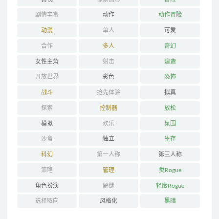
剧情丰富
动作
动作冒险
动漫
单人
可爱
合作
多人
奇幻
女性主角
射击
建造
开放世界
彩色
恐怖
战斗
抢先体验
拟真
探索
控制器
放松
模拟
欢乐
氛围
沙盒
独立
生存
科幻
第一人称
第三人称
策略
管理
类Rogue
角色扮演
解谜
轻度Rogue
选择取向
风格化
黑暗