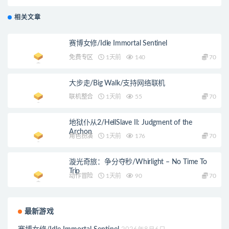
相关文章
赛博女修/Idle Immortal Sentinel
免费专区
1天前
140
70
大步走/Big Walk/支持网络联机
联机整合
1天前
55
70
地狱仆从2/HellSlave II: Judgment of the
Archon
角色扮演
1天前
176
70
漩光奇旅：争分夺秒/Whirlight – No Time To
Trip
动作冒险
1天前
90
70
最新游戏