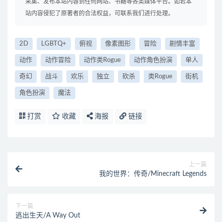
采集、发布本站内容到任何网站、书籍等各类媒体平台。如若本
站内容侵犯了原著者的合法权益，可联系我们进行处理。
2D
LGBTQ+
俯视
像素图形
冒险
剧情丰富
动作
动作冒险
动作类Rogue
动作角色扮演
单人
奇幻
战斗
欢乐
独立
砍杀
类Rogue
街机
角色扮演
魔法
打赏
收藏
海报
链接
上一篇
我的世界：传奇/Minecraft Legends
下一篇
逃出生天/A Way Out