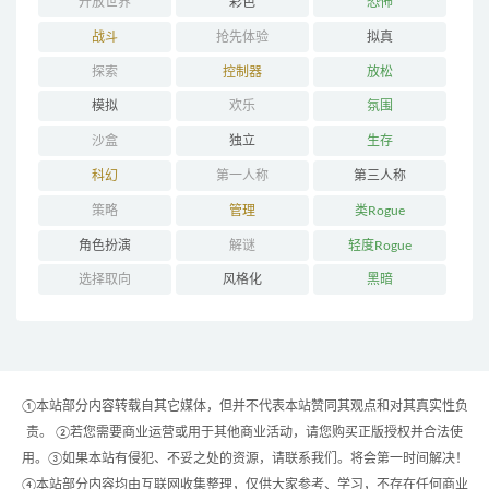
开放世界
彩色
恐怖
战斗
抢先体验
拟真
探索
控制器
放松
模拟
欢乐
氛围
沙盒
独立
生存
科幻
第一人称
第三人称
策略
管理
类Rogue
角色扮演
解谜
轻度Rogue
选择取向
风格化
黑暗
①本站部分内容转载自其它媒体，但并不代表本站赞同其观点和对其真实性负
责。 ②若您需要商业运营或用于其他商业活动，请您购买正版授权并合法使
用。③如果本站有侵犯、不妥之处的资源，请联系我们。将会第一时间解决！
④本站部分内容均由互联网收集整理，仅供大家参考、学习，不存在任何商业