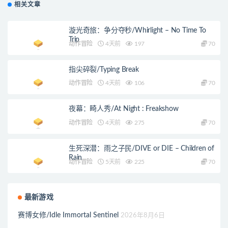
相关文章
漩光奇旅：争分夺秒/Whirlight – No Time To
Trip
动作冒险
4天前
197
70
指尖碎裂/Typing Break
动作冒险
4天前
106
70
夜幕：畸人秀/At Night : Freakshow
动作冒险
4天前
275
70
生死深潜：雨之子民/DIVE or DIE – Children of
Rain
动作冒险
5天前
225
70
最新游戏
赛博女修/Idle Immortal Sentinel
2026年8月6日