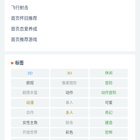
飞行射击
首页怀旧推荐
首页恋爱养成
首页推荐游戏
标签
2D
3D
休闲
俯视
像素图形
冒险
剧情丰富
动作
动作冒险
动漫
单人
可爱
合作
多人
奇幻
女性主角
射击
建造
开放世界
彩色
恐怖