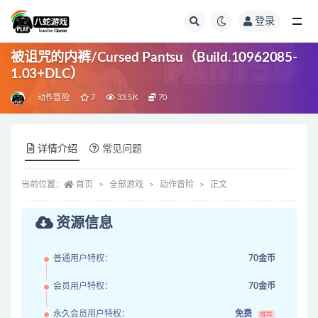
登录
全部
被诅咒的内裤/Cursed Pantsu（Build.10962085-
1.03+DLC）
动作冒险
7
33.5K
70
详情介绍
常见问题
当前位置：
首页
全部游戏
动作冒险
正文
资源信息
普通用户特权：
70金币
会员用户特权：
70金币
永久会员用户特权：
免费
推荐