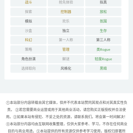
战斗
抢先体验
拟真
探索
控制器
放松
模拟
欢乐
氛围
沙盒
独立
生存
科幻
第一人称
第三人称
策略
管理
类Rogue
角色扮演
解谜
轻度Rogue
选择取向
风格化
黑暗
①本站部分内容转载自其它媒体，但并不代表本站赞同其观点和对其真实性负
责。 ②若您需要商业运营或用于其他商业活动，请您购买正版授权并合法使
用。③如果本站有侵犯、不妥之处的资源，请联系我们。将会第一时间解决！
④本站部分内容均由互联网收集整理，仅供大家参考、学习，不存在任何商业
目的与商业用途。⑤本站提供的所有资源仅供参考学习使用，版权归原著所