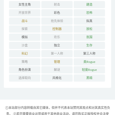
女性主角
射击
建造
开放世界
彩色
恐怖
战斗
抢先体验
拟真
探索
控制器
放松
模拟
欢乐
氛围
沙盒
独立
生存
科幻
第一人称
第三人称
策略
管理
类Rogue
角色扮演
解谜
轻度Rogue
选择取向
风格化
黑暗
①本站部分内容转载自其它媒体，但并不代表本站赞同其观点和对其真实性负
责。 ②若您需要商业运营或用于其他商业活动，请您购买正版授权并合法使