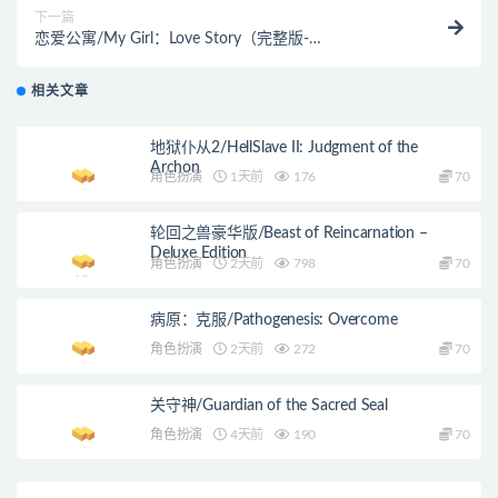
下一篇
恋爱公寓/My Girl：Love Story（完整版-
V1050HOTFIX-音画同步-全DLC-终章DLC-中文语音）
相关文章
地狱仆从2/HellSlave II: Judgment of the
Archon
角色扮演
1天前
176
70
轮回之兽豪华版/Beast of Reincarnation –
Deluxe Edition
角色扮演
2天前
798
70
病原：克服/Pathogenesis: Overcome
角色扮演
2天前
272
70
关守神/Guardian of the Sacred Seal
角色扮演
4天前
190
70