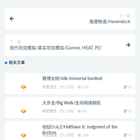
上一篇
海港物语/Havendock
下一篇
现代坦克模拟/真实坦克模拟/Gunner, HEAT, PC!
相关文章
赛博女修/Idle Immortal Sentinel
免费专区
2天前
224
70
大步走/Big Walk/支持网络联机
联机整合
2天前
86
70
地狱仆从2/HellSlave II: Judgment of the
Archon
角色扮演
2天前
288
70