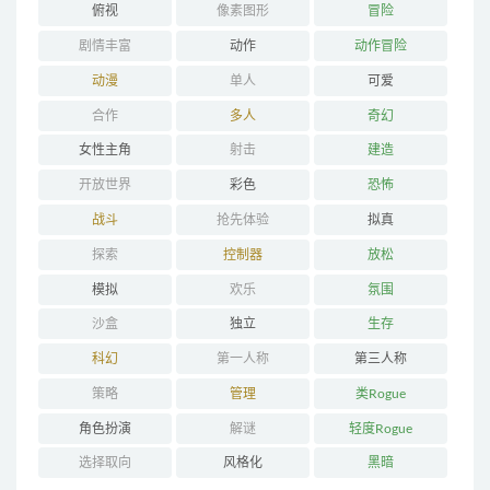
俯视
像素图形
冒险
剧情丰富
动作
动作冒险
动漫
单人
可爱
合作
多人
奇幻
女性主角
射击
建造
开放世界
彩色
恐怖
战斗
抢先体验
拟真
探索
控制器
放松
模拟
欢乐
氛围
沙盒
独立
生存
科幻
第一人称
第三人称
策略
管理
类Rogue
角色扮演
解谜
轻度Rogue
选择取向
风格化
黑暗