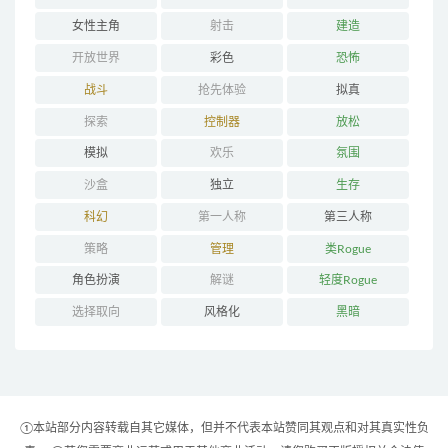
女性主角
射击
建造
开放世界
彩色
恐怖
战斗
抢先体验
拟真
探索
控制器
放松
模拟
欢乐
氛围
沙盒
独立
生存
科幻
第一人称
第三人称
策略
管理
类Rogue
角色扮演
解谜
轻度Rogue
选择取向
风格化
黑暗
①本站部分内容转载自其它媒体，但并不代表本站赞同其观点和对其真实性负