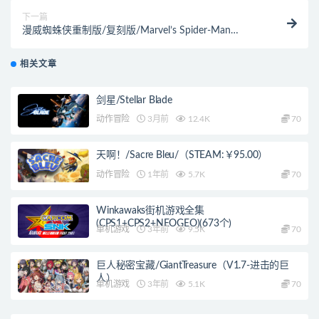
下一篇
漫威蜘蛛侠重制版/复刻版/Marvel’s Spider-Man
Remastered（v2.217.1.0）
相关文章
剑星/Stellar Blade
动作冒险
3月前
12.4K
70
天啊！/Sacre Bleu/（STEAM:￥95.00）
动作冒险
1年前
5.7K
70
Winkawaks街机游戏全集
(CPS1+CPS2+NEOGEO)(673个)
单机游戏
3年前
9.5K
70
巨人秘密宝藏/GiantTreasure（V1.7-进击的巨
人）
单机游戏
3年前
5.1K
70