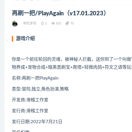
再刷一把/PlayAgain（v17.01.2023）
单机游戏
2
825
70
游戏介绍
你是一个前往轮回的灵魂，被神秘人拦截，送你到了一个叫做”
物养成+宠物合成+暗黑类刷宝+爬塔+轻微肉鸽+符文之语等
名称:再刷一把PlayAgain
类型:冒险,独立,角色扮演,策略
开发商:滑稽工作室
发行商:滑稽工作室
发行日期:2022年7月21日