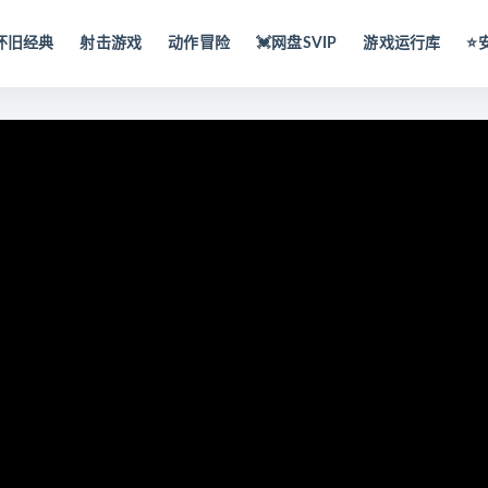
怀旧经典
射击游戏
动作冒险
💓网盘SVIP
游戏运行库
⭐️