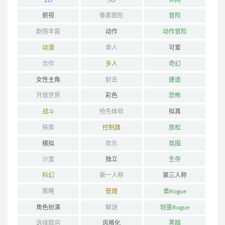
俯视
像素图形
冒险
剧情丰富
动作
动作冒险
动漫
单人
可爱
合作
多人
奇幻
女性主角
射击
建造
开放世界
彩色
恐怖
战斗
抢先体验
拟真
探索
控制器
放松
模拟
欢乐
氛围
沙盒
独立
生存
科幻
第一人称
第三人称
策略
管理
类Rogue
角色扮演
解谜
轻度Rogue
选择取向
风格化
黑暗