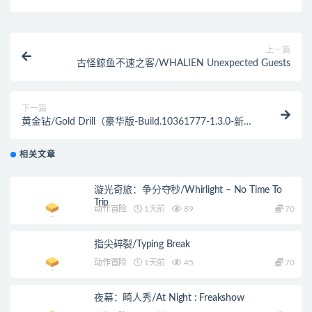
上一篇
古怪鲸鱼不速之客/WHALIEN Unexpected Guests
下一篇
黄金钻/Gold Drill（豪华版-Build.10361777-1.3.0-新年
活动+DLC）
相关文章
漩光奇旅：争分夺秒/Whirlight – No Time To
Trip
动作冒险
1天前
89
70
指尖碎裂/Typing Break
动作冒险
1天前
45
70
夜幕：畸人秀/At Night : Freakshow