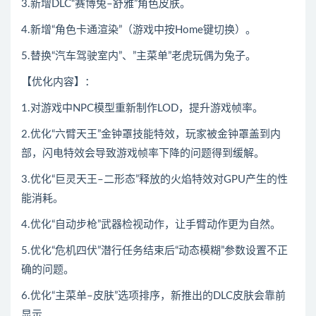
3.新增DLC“赛博兔–舒雅”角色皮肤。
4.新增“角色卡通渲染”（游戏中按Home键切换）。
5.替换“汽车驾驶室内”、”主菜单”老虎玩偶为兔子。
【优化内容】：
1.对游戏中NPC模型重新制作LOD，提升游戏帧率。
2.优化“六臂天王”金钟罩技能特效，玩家被金钟罩盖到内
部，闪电特效会导致游戏帧率下降的问题得到缓解。
3.优化“巨灵天王–二形态”释放的火焰特效对GPU产生的性
能消耗。
4.优化“自动步枪”武器检视动作，让手臂动作更为自然。
5.优化“危机四伏”潜行任务结束后“动态模糊”参数设置不正
确的问题。
6.优化“主菜单–皮肤”选项排序，新推出的DLC皮肤会靠前
显示。