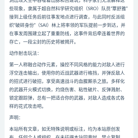
洞出现天空中吞噬着山脉和古建筑，科学家们无法解释这
些现象，隶属于超自然科学研究组织（SRO）队员“覃舒雅”
接到上级任务后前往事发地点进行调查，与此同时反派组
织“破碎身份”（SAI）林上将率领的军队提前一步到达，并
在事发周围建立起了重重防线，这事件背后牵连着世界的
存亡，一段尘封的历史将被揭开。
动作射击玩法：
第一人称融合动作元素，操控不同风格的能力对敌人进行
浮空连击输出，使用你的近战武器进行格挡，并弹反敌人
的招式进行破招，享受高速战斗的血腥厮杀之旅。多样化
的武器开火模式切换，灼烧伤害、粘性破片、反弹溅射、
锁定跟踪弹，总有一把适合你的武器，对敌人造成各式各
样的花式攻击吧。
声明：
本站所有文章，如无特殊说明或标注，均为本站原创发
布。任何个人或组织，在未征得本站同意时，禁止复制、