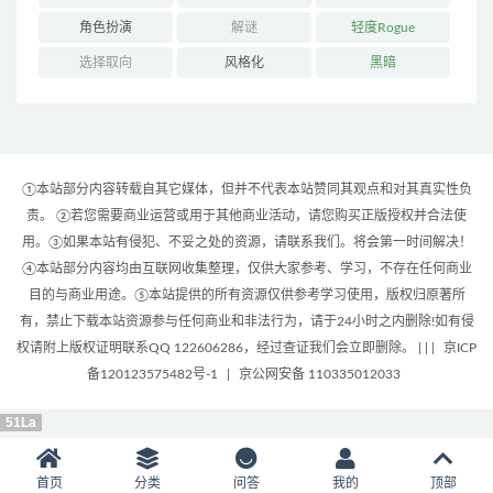
角色扮演
解谜
轻度Rogue
选择取向
风格化
黑暗
①本站部分内容转载自其它媒体，但并不代表本站赞同其观点和对其真实性负
责。 ②若您需要商业运营或用于其他商业活动，请您购买正版授权并合法使
用。③如果本站有侵犯、不妥之处的资源，请联系我们。将会第一时间解决！
④本站部分内容均由互联网收集整理，仅供大家参考、学习，不存在任何商业
目的与商业用途。⑤本站提供的所有资源仅供参考学习使用，版权归原著所
有，禁止下载本站资源参与任何商业和非法行为，请于24小时之内删除!如有侵
权请附上版权证明联系QQ 122606286，经过查证我们会立即删除。 | |
|
京ICP
备120123575482号-1
|
京公网安备 110335012033
51La
首页
分类
问答
我的
顶部