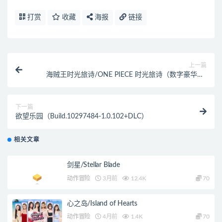
打赏
收藏
海报
链接
上一篇
海贼王时光旅诗/ONE PIECE 时光旅诗（数字豪华版-
Build.9954800-0.1.00+全DLC+特典奖励+季票）
下一篇
欲望乐园（Build.10297484-1.0.102+DLC）
相关文章
剑星/Stellar Blade
动作冒险
3月前
12.4K
70
心之岛/Island of Hearts
动作冒险
4月前
1.4K
70