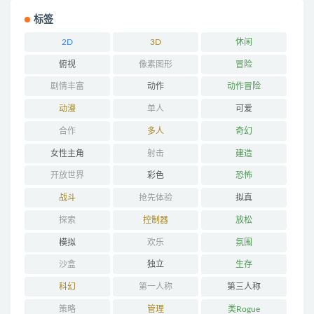
标签
2D
3D
休闲
俯视
像素图形
冒险
剧情丰富
动作
动作冒险
动漫
单人
可爱
合作
多人
奇幻
女性主角
射击
建造
开放世界
彩色
恐怖
战斗
抢先体验
拟真
探索
控制器
放松
模拟
欢乐
氛围
沙盒
独立
生存
科幻
第一人称
第三人称
策略
管理
类Rogue