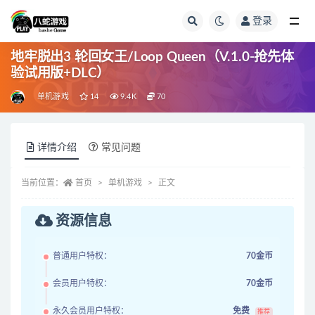
登录
全部
地牢脱出3 轮回女王/Loop Queen（V.1.0-抢先体
验试用版+DLC）
单机游戏
14
9.4K
70
详情介绍
常见问题
当前位置：
首页
单机游戏
正文
资源信息
普通用户特权：
70金币
会员用户特权：
70金币
永久会员用户特权：
免费
推荐