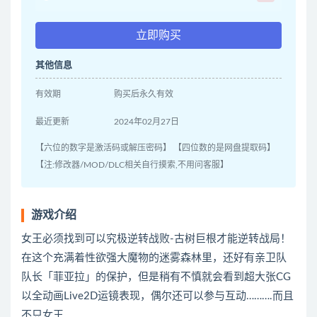
立即购买
其他信息
有效期
购买后永久有效
最近更新
2024年02月27日
【六位的数字是激活码或解压密码】 【四位数的是网盘提取码】
【注:修改器/MOD/DLC相关自行摸索,不用问客服】
游戏介绍
女王必须找到可以究极逆转战败-古树巨根才能逆转战局！
在这个充满着性欲强大魔物的迷雾森林里，还好有亲卫队
队长「菲亚拉」的保护，但是稍有不慎就会看到超大张CG
以全动画Live2D运镜表现，偶尔还可以参与互动……….而且
不只女王……..