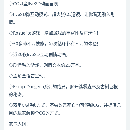
◇CG以全live2D动画呈现
◇live2D微互动模式、超大张CG运镜、让你看更融入剧
情。
◇Roguelite游戏、增加游戏的丰富性及可玩性！
◇50多种不同技能，每次循环都有不同的体验！
◇近30段live2D互动剧情动画。
◇剧情融入游戏、剧情文本约20万字。
◇主角全语音呈现。
◇EscapeDungeon系列的结局，解开迷雾森林及古树巨根
的秘密。
◇双重CG解锁方式、不需故意死亡也可解锁CG，并提供急
用的玩家解锁全CG的方式。
故事大纲：