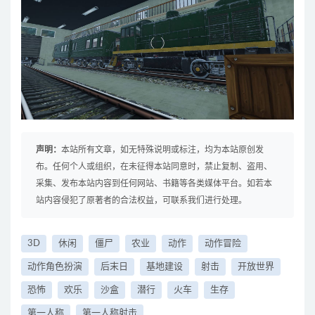
声明：
本站所有文章，如无特殊说明或标注，均为本站原创发
布。任何个人或组织，在未征得本站同意时，禁止复制、盗用、
采集、发布本站内容到任何网站、书籍等各类媒体平台。如若本
站内容侵犯了原著者的合法权益，可联系我们进行处理。
3D
休闲
僵尸
农业
动作
动作冒险
动作角色扮演
后末日
基地建设
射击
开放世界
恐怖
欢乐
沙盒
潜行
火车
生存
第一人称
第一人称射击