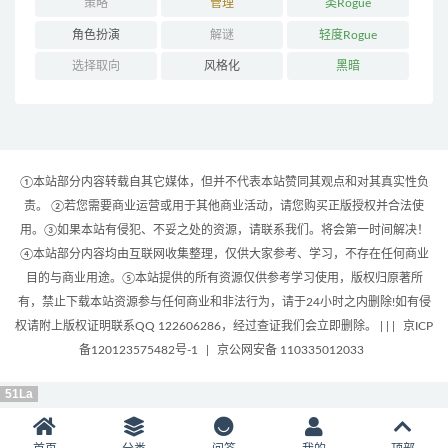
策略
管理
类Rogue
角色扮演
解谜
轻度Rogue
选择取向
风格化
黑暗
①本站部分内容转载自其它媒体，但并不代表本站赞同其观点和对其真实性负
责。 ②若您需要商业运营或用于其他商业活动，请您购买正版授权并合法使
用。③如果本站有侵犯、不妥之处的资源，请联系我们。将会第一时间解决！
④本站部分内容均由互联网收集整理，仅供大家参考、学习，不存在任何商业
目的与商业用途。⑤本站提供的所有资源仅供参考学习使用，版权归原著所
有，禁止下载本站资源参与任何商业和非法行为，请于24小时之内删除!如有侵
权请附上版权证明联系QQ 122606286，经过查证我们会立即删除。 | |
|
京ICP
备120123575482号-1
|
京公网安备 110335012033
51La