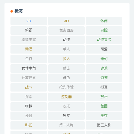
标签
2D
3D
休闲
俯视
像素图形
冒险
剧情丰富
动作
动作冒险
动漫
单人
可爱
合作
多人
奇幻
女性主角
射击
建造
开放世界
彩色
恐怖
战斗
抢先体验
拟真
探索
控制器
放松
模拟
欢乐
氛围
沙盒
独立
生存
科幻
第一人称
第三人称