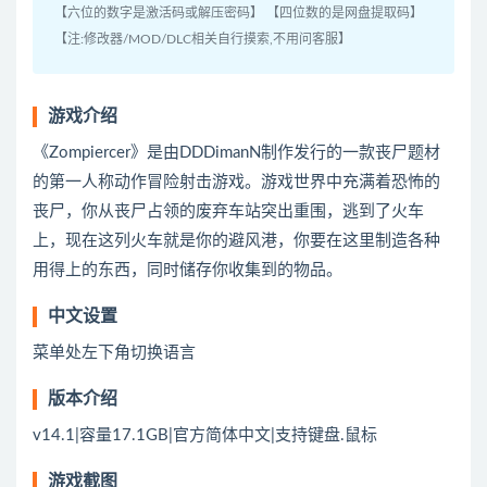
【六位的数字是激活码或解压密码】 【四位数的是网盘提取码】
【注:修改器/MOD/DLC相关自行摸索,不用问客服】
游戏介绍
《Zompiercer》是由DDDimanN制作发行的一款丧尸题材
的第一人称动作冒险射击游戏。游戏世界中充满着恐怖的
丧尸，你从丧尸占领的废弃车站突出重围，逃到了火车
上，现在这列火车就是你的避风港，你要在这里制造各种
用得上的东西，同时储存你收集到的物品。
中文设置
菜单处左下角切换语言
版本介绍
v14.1|容量17.1GB|官方简体中文|支持键盘.鼠标
游戏截图