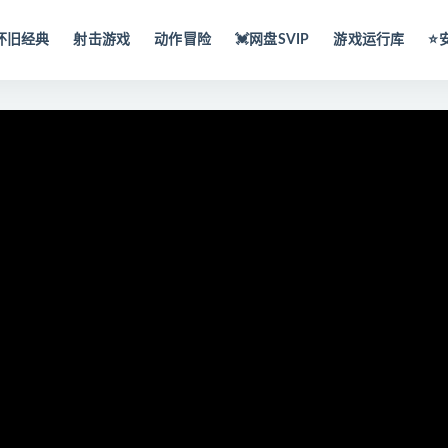
怀旧经典
射击游戏
动作冒险
💓网盘SVIP
游戏运行库
⭐️