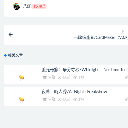
八蛇
永久会员
上一
卡牌缔造者/CardMaker（V0.
相关文章
漩光奇旅：争分夺秒/Whirlight – No Time To Tr
动作冒险
4天前
193
夜幕：畸人秀/At Night : Freakshow
动作冒险
4天前
274