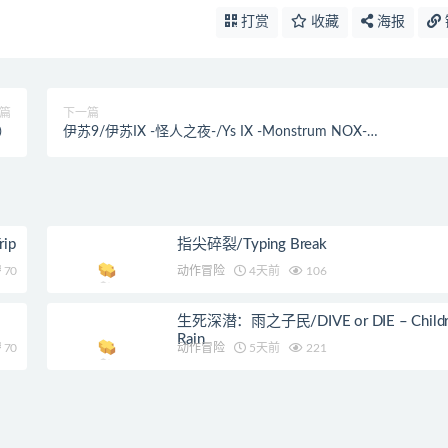
打赏
收藏
海报
篇
下一篇
9）
伊苏9/伊苏IX -怪人之夜-/Ys IX -Monstrum NOX-
（STEAM:$586.86）
ip
指尖碎裂/Typing Break
70
动作冒险
4天前
106
生死深潜：雨之子民/DIVE or DIE – Childre
Rain
70
动作冒险
5天前
221