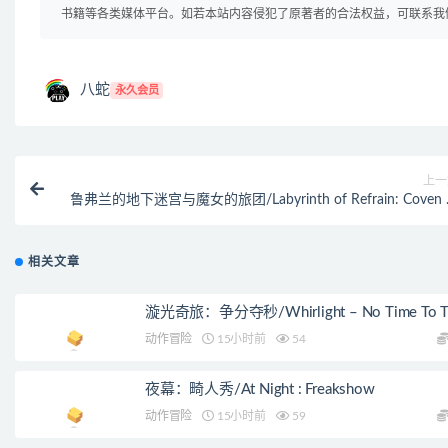
书籍等各类媒体平台。如若本站内容侵犯了原著者的合法权益，可联系我
八蛇
永久会员
上一
鲁弗兰的地下迷宫与魔女的旅团/Labyrinth of Refrain: Coven 
Du
相关文章
漩光奇旅：争分夺秒/Whirlight – No Time To Tr
动作冒险
15小时前
54
夜幕：畸人秀/At Night : Freakshow
动作冒险
15小时前
59