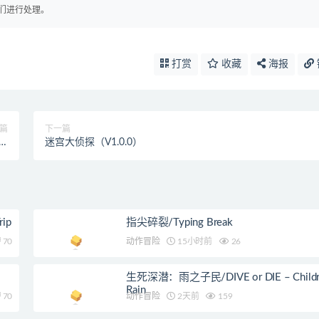
们进行处理。
打赏
收藏
海报
篇
下一篇
of
迷宫大侦探（V1.0.0）
sk
ip
指尖碎裂/Typing Break
70
动作冒险
15小时前
26
生死深潜：雨之子民/DIVE or DIE – Childre
Rain
70
动作冒险
2天前
159