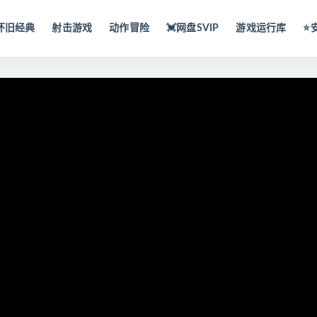
怀旧经典
射击游戏
动作冒险
💓网盘SVIP
游戏运行库
⭐️