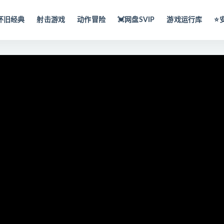
怀旧经典
射击游戏
动作冒险
💓网盘SVIP
游戏运行库
⭐️