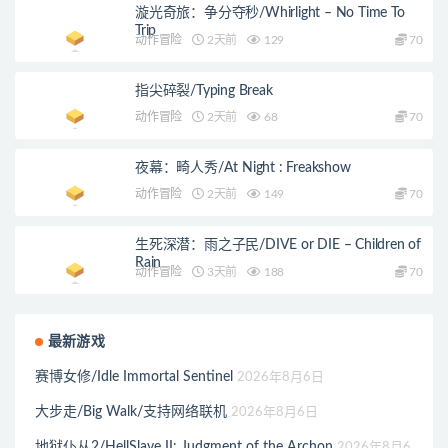
漩光奇旅：争分夺秒/Whirlight – No Time To
Trip
动作冒险
2天前
129
70
指尖碎裂/Typing Break
动作冒险
2天前
68
70
夜幕：畸人秀/At Night : Freakshow
动作冒险
2天前
149
70
生死深潜：雨之子民/DIVE or DIE – Children of
Rain
动作冒险
3天前
188
70
最新游戏
赛博女修/Idle Immortal Sentinel
2026年8月6日
大步走/Big Walk/支持网络联机
2026年8月6日
地狱仆从2/HellSlave II: Judgment of the Archon
2026年8月6