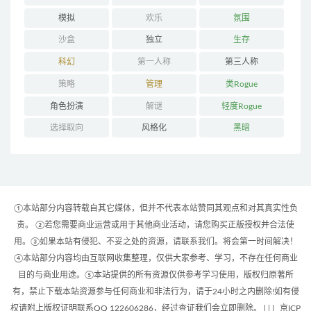
模拟
欢乐
氛围
沙盒
独立
生存
科幻
第一人称
第三人称
策略
管理
类Rogue
角色扮演
解谜
轻度Rogue
选择取向
风格化
黑暗
①本站部分内容转载自其它媒体，但并不代表本站赞同其观点和对其真实性负
责。 ②若您需要商业运营或用于其他商业活动，请您购买正版授权并合法使
用。③如果本站有侵犯、不妥之处的资源，请联系我们。将会第一时间解决！
④本站部分内容均由互联网收集整理，仅供大家参考、学习，不存在任何商业
目的与商业用途。⑤本站提供的所有资源仅供参考学习使用，版权归原著所
有，禁止下载本站资源参与任何商业和非法行为，请于24小时之内删除!如有侵
权请附上版权证明联系QQ 122606286，经过查证我们会立即删除。 | |
|
京ICP