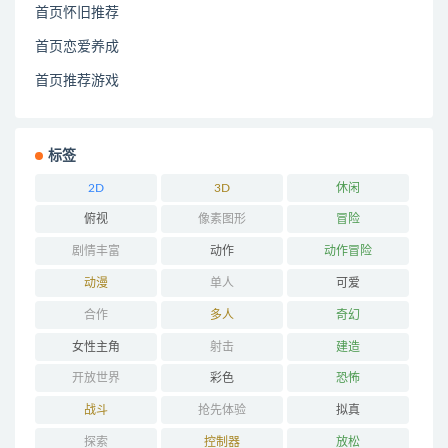
首页怀旧推荐
首页恋爱养成
首页推荐游戏
标签
2D
3D
休闲
俯视
像素图形
冒险
剧情丰富
动作
动作冒险
动漫
单人
可爱
合作
多人
奇幻
女性主角
射击
建造
开放世界
彩色
恐怖
战斗
抢先体验
拟真
探索
控制器
放松