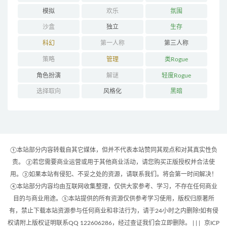
模拟
欢乐
氛围
沙盒
独立
生存
科幻
第一人称
第三人称
策略
管理
类Rogue
角色扮演
解谜
轻度Rogue
选择取向
风格化
黑暗
①本站部分内容转载自其它媒体，但并不代表本站赞同其观点和对其真实性负
责。 ②若您需要商业运营或用于其他商业活动，请您购买正版授权并合法使
用。③如果本站有侵犯、不妥之处的资源，请联系我们。将会第一时间解决！
④本站部分内容均由互联网收集整理，仅供大家参考、学习，不存在任何商业
目的与商业用途。⑤本站提供的所有资源仅供参考学习使用，版权归原著所
有，禁止下载本站资源参与任何商业和非法行为，请于24小时之内删除!如有侵
权请附上版权证明联系QQ 122606286，经过查证我们会立即删除。 | |
|
京ICP