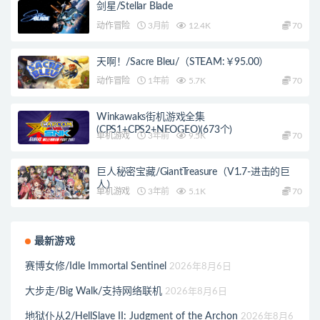
剑星/Stellar Blade
动作冒险
3月前
12.4K
70
天啊！/Sacre Bleu/（STEAM:￥95.00）
动作冒险
1年前
5.7K
70
Winkawaks街机游戏全集
(CPS1+CPS2+NEOGEO)(673个)
单机游戏
3年前
9.5K
70
巨人秘密宝藏/GiantTreasure（V1.7-进击的巨
人）
单机游戏
3年前
5.1K
70
最新游戏
赛博女修/Idle Immortal Sentinel
2026年8月6日
大步走/Big Walk/支持网络联机
2026年8月6日
地狱仆从2/HellSlave II: Judgment of the Archon
2026年8月6