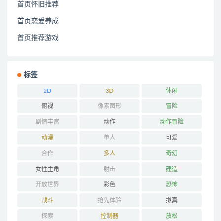
首页怀旧推荐
首页恋爱养成
首页推荐游戏
标签
2D
3D
休闲
俯视
像素图形
冒险
剧情丰富
动作
动作冒险
动漫
单人
可爱
合作
多人
奇幻
女性主角
射击
建造
开放世界
彩色
恐怖
战斗
抢先体验
拟真
探索
控制器
放松