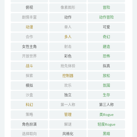
俯视
像素图形
冒险
剧情丰富
动作
动作冒险
动漫
单人
可爱
合作
多人
奇幻
女性主角
射击
建造
开放世界
彩色
恐怖
战斗
抢先体验
拟真
探索
控制器
放松
模拟
欢乐
氛围
沙盒
独立
生存
科幻
第一人称
第三人称
策略
管理
类Rogue
角色扮演
解谜
轻度Rogue
选择取向
风格化
黑暗