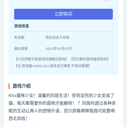
立即购买
其他信息
有效期
购买后永久有效
最近更新
2025年01月07日
【六位的数字是激活码或解压密码】 【四位数的是网盘提取码】
【注:修改器/MOD/DLC相关自行摸索,不用问客服】
游戏介绍
Kiss猫咪少女！温馨的同居生活！受到诅咒的少女变成了
猫，每天都需要你的晨吻才能解除！ ？同居时透过各种亲
昵的互动让两人的感情升温，但只顾着卿卿我我可就要喝
西北风啦！