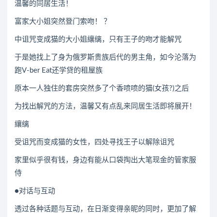
温馨的同居生活！
富家大小姐突然登门索吻！ ？
中诅咒变成猫的大小姐纕缡，只有王子的吻才能解咒
于是她找上了身为俄罗斯贵族后代的男主角，如今沦落为
跑V-ber Eat还学贷的租屋族
原本一人独住的套房突然多了个香喷喷的猫(女孩?)之后
为找出解咒的方法，温馨又有点乱来同居生活即将展开！
纕缡
受诅咒而变成猫的女性，四处寻找王子以解除诅咒
家里似乎很有钱，身边有能从口袋掏出大笔现金的管家服
侍
●对话与互动
透过各种话题与互动，在日渐变得亲昵的同时，更加了解