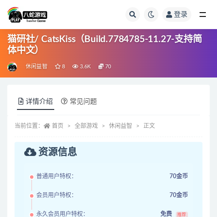
登录
全部
猫研社/ CatsKiss（Build.7784785-11.27-支持简
体中文）
休闲益智
8
3.6K
70
详情介绍
常见问题
当前位置：
首页
全部游戏
休闲益智
正文
资源信息
普通用户特权：
70金币
会员用户特权：
70金币
永久会员用户特权：
免费
推荐