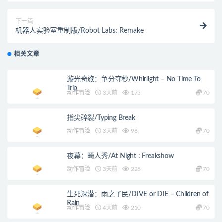
下一篇
机器人实验室重制版/Robot Labs: Remake
相关文章
漩光奇旅：争分夺秒/Whirlight – No Time To
Trip
动作冒险
3天前
173
70
指尖碎裂/Typing Break
动作冒险
3天前
96
70
夜幕：畸人秀/At Night : Freakshow
动作冒险
3天前
228
70
生死深潜：雨之子民/DIVE or DIE – Children of
Rain
动作冒险
4天前
210
70