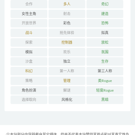
合作
多人
奇幻
女性主角
射击
建造
开放世界
彩色
恐怖
战斗
抢先体验
拟真
探索
控制器
放松
模拟
欢乐
氛围
沙盒
独立
生存
科幻
第一人称
第三人称
策略
管理
类Rogue
角色扮演
解谜
轻度Rogue
选择取向
风格化
黑暗
①本站部分内容转载自其它媒体，但并不代表本站赞同其观点和对其真实性负