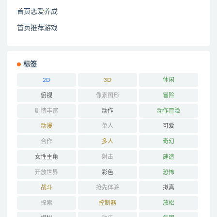
首页恋爱养成
首页推荐游戏
标签
2D
3D
休闲
俯视
像素图形
冒险
剧情丰富
动作
动作冒险
动漫
单人
可爱
合作
多人
奇幻
女性主角
射击
建造
开放世界
彩色
恐怖
战斗
抢先体验
拟真
探索
控制器
放松