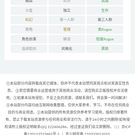
模拟
欢乐
氛围
沙盒
独立
生存
科幻
第一人称
第三人称
策略
管理
类Rogue
角色扮演
解谜
轻度Rogue
选择取向
风格化
黑暗
①本站部分内容转载自其它媒体，但并不代表本站赞同其观点和对其真实性负
责。 ②若您需要商业运营或用于其他商业活动，请您购买正版授权并合法使
用。③如果本站有侵犯、不妥之处的资源，请联系我们。将会第一时间解决！
④本站部分内容均由互联网收集整理，仅供大家参考、学习，不存在任何商业
目的与商业用途。⑤本站提供的所有资源仅供参考学习使用，版权归原著所
有，禁止下载本站资源参与任何商业和非法行为，请于24小时之内删除!如有侵
权请附上版权证明联系QQ 122606286，经过查证我们会立即删除。 | |
|
京ICP
备120123575482号-1
|
京公网安备 110335012033