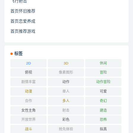
飞行射击
首页怀旧推荐
首页恋爱养成
首页推荐游戏
标签
2D
3D
休闲
俯视
像素图形
冒险
剧情丰富
动作
动作冒险
动漫
单人
可爱
合作
多人
奇幻
女性主角
射击
建造
开放世界
彩色
恐怖
战斗
抢先体验
拟真