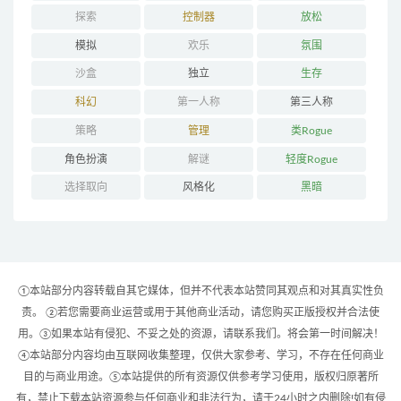
探索
控制器
放松
模拟
欢乐
氛围
沙盒
独立
生存
科幻
第一人称
第三人称
策略
管理
类Rogue
角色扮演
解谜
轻度Rogue
选择取向
风格化
黑暗
①本站部分内容转载自其它媒体，但并不代表本站赞同其观点和对其真实性负
责。 ②若您需要商业运营或用于其他商业活动，请您购买正版授权并合法使
用。③如果本站有侵犯、不妥之处的资源，请联系我们。将会第一时间解决！
④本站部分内容均由互联网收集整理，仅供大家参考、学习，不存在任何商业
目的与商业用途。⑤本站提供的所有资源仅供参考学习使用，版权归原著所
有，禁止下载本站资源参与任何商业和非法行为，请于24小时之内删除!如有侵