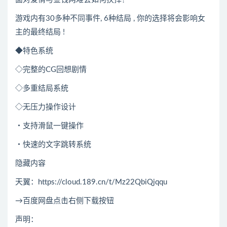
游戏内有30多种不同事件, 6种结局 , 你的选择将会影响女
主的最终结局 !
◆特色系统
◇完整的CG回想剧情
◇多重结局系统
◇无压力操作设计
・支持滑鼠一键操作
・快速的文字跳转系统
隐藏内容
天翼：https://cloud.189.cn/t/Mz22QbiQjqqu
→百度网盘点击右侧下载按钮
声明：