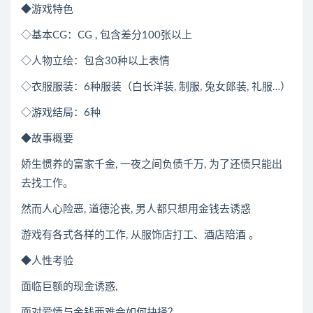
◆游戏特色
◇基本CG：CG , 包含差分100张以上
◇人物立绘：包含30种以上表情
◇衣服服装：6种服装（白长洋装, 制服, 兔女郎装, 礼服…）
◇游戏结局：6种
◆故事概要
娇生惯养的富家千金, 一夜之间负债千万, 为了还债只能出
去找工作。
然而人心险恶, 道德沦丧, 男人都只想用金钱去诱惑
游戏有各式各样的工作, 从服饰店打工、酒店陪酒 。
◆人性考验
面临巨额的现金诱惑,
面对爱情与金钱两难会如何抉择？