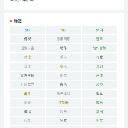
标签
2D
3D
休闲
俯视
像素图形
冒险
剧情丰富
动作
动作冒险
动漫
单人
可爱
合作
多人
奇幻
女性主角
射击
建造
开放世界
彩色
恐怖
战斗
抢先体验
拟真
探索
控制器
放松
模拟
欢乐
氛围
沙盒
独立
生存