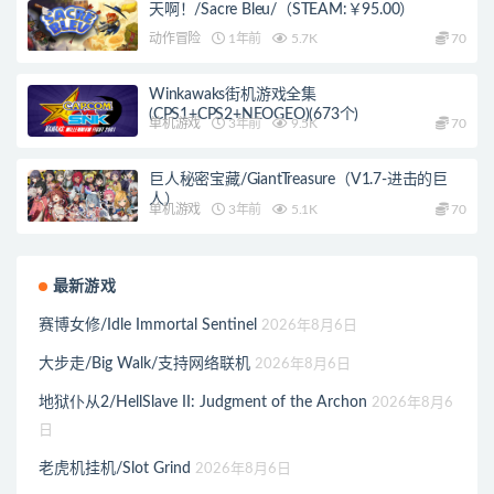
天啊！/Sacre Bleu/（STEAM:￥95.00）
动作冒险
1年前
5.7K
70
Winkawaks街机游戏全集
(CPS1+CPS2+NEOGEO)(673个)
单机游戏
3年前
9.5K
70
巨人秘密宝藏/GiantTreasure（V1.7-进击的巨
人）
单机游戏
3年前
5.1K
70
最新游戏
赛博女修/Idle Immortal Sentinel
2026年8月6日
大步走/Big Walk/支持网络联机
2026年8月6日
地狱仆从2/HellSlave II: Judgment of the Archon
2026年8月6
日
老虎机挂机/Slot Grind
2026年8月6日