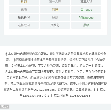
科幻
第一人称
第三人称
策略
管理
类Rogue
角色扮演
解谜
轻度Rogue
选择取向
风格化
黑暗
①本站部分内容转载自其它媒体，但并不代表本站赞同其观点和对其真实性负
责。 ②若您需要商业运营或用于其他商业活动，请您购买正版授权并合法使
用。③如果本站有侵犯、不妥之处的资源，请联系我们。将会第一时间解决！
④本站部分内容均由互联网收集整理，仅供大家参考、学习，不存在任何商业
目的与商业用途。⑤本站提供的所有资源仅供参考学习使用，版权归原著所
有，禁止下载本站资源参与任何商业和非法行为，请于24小时之内删除!如有侵
权请附上版权证明联系QQ 122606286，经过查证我们会立即删除。 | |
|
京ICP
备120123575482号-1
|
京公网安备 110335012033
51La