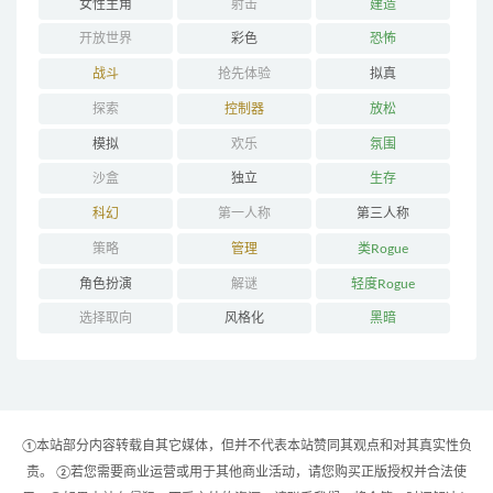
女性主角
射击
建造
开放世界
彩色
恐怖
战斗
抢先体验
拟真
探索
控制器
放松
模拟
欢乐
氛围
沙盒
独立
生存
科幻
第一人称
第三人称
策略
管理
类Rogue
角色扮演
解谜
轻度Rogue
选择取向
风格化
黑暗
①本站部分内容转载自其它媒体，但并不代表本站赞同其观点和对其真实性负
责。 ②若您需要商业运营或用于其他商业活动，请您购买正版授权并合法使