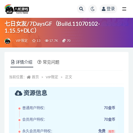
登录
全部
七日女友/7DaysGF（Build.11070102-
1.15.5+DLC）
VIP限定
13
17.7K
70
详情介绍
常见问题
当前位置：
首页
VIP限定
正文
资源信息
普通用户特权：
70金币
会员用户特权：
70金币
永久会员用户特权：
免费
推荐