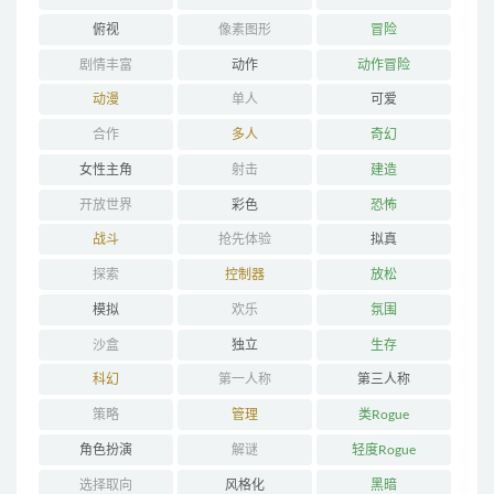
俯视
像素图形
冒险
剧情丰富
动作
动作冒险
动漫
单人
可爱
合作
多人
奇幻
女性主角
射击
建造
开放世界
彩色
恐怖
战斗
抢先体验
拟真
探索
控制器
放松
模拟
欢乐
氛围
沙盒
独立
生存
科幻
第一人称
第三人称
策略
管理
类Rogue
角色扮演
解谜
轻度Rogue
选择取向
风格化
黑暗