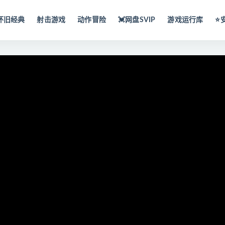
怀旧经典
射击游戏
动作冒险
💓网盘SVIP
游戏运行库
⭐️