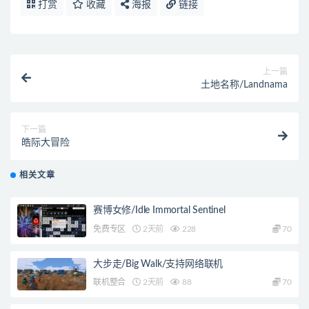
打赏
收藏
海报
链接
上一篇
土地名称/Landnama
下一篇
皓际大冒险
相关文章
赛博女修/Idle Immortal Sentinel
免费专区
2天前
228
70
大步走/Big Walk/支持网络联机
联机整合
2天前
88
70