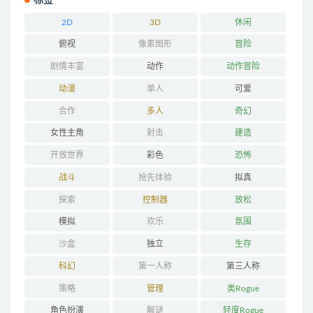
2D
3D
休闲
俯视
像素图形
冒险
剧情丰富
动作
动作冒险
动漫
单人
可爱
合作
多人
奇幻
女性主角
射击
建造
开放世界
彩色
恐怖
战斗
抢先体验
拟真
探索
控制器
放松
模拟
欢乐
氛围
沙盒
独立
生存
科幻
第一人称
第三人称
策略
管理
类Rogue
角色扮演
解谜
轻度Rogue