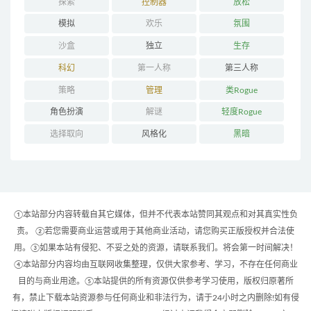
探索
控制器
放松
模拟
欢乐
氛围
沙盒
独立
生存
科幻
第一人称
第三人称
策略
管理
类Rogue
角色扮演
解谜
轻度Rogue
选择取向
风格化
黑暗
①本站部分内容转载自其它媒体，但并不代表本站赞同其观点和对其真实性负
责。 ②若您需要商业运营或用于其他商业活动，请您购买正版授权并合法使
用。③如果本站有侵犯、不妥之处的资源，请联系我们。将会第一时间解决！
④本站部分内容均由互联网收集整理，仅供大家参考、学习，不存在任何商业
目的与商业用途。⑤本站提供的所有资源仅供参考学习使用，版权归原著所
有，禁止下载本站资源参与任何商业和非法行为，请于24小时之内删除!如有侵