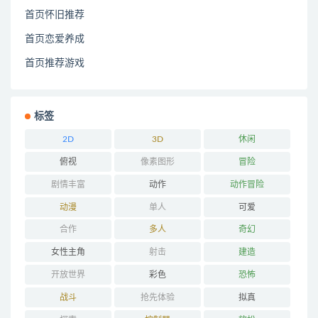
首页怀旧推荐
首页恋爱养成
首页推荐游戏
标签
2D
3D
休闲
俯视
像素图形
冒险
剧情丰富
动作
动作冒险
动漫
单人
可爱
合作
多人
奇幻
女性主角
射击
建造
开放世界
彩色
恐怖
战斗
抢先体验
拟真