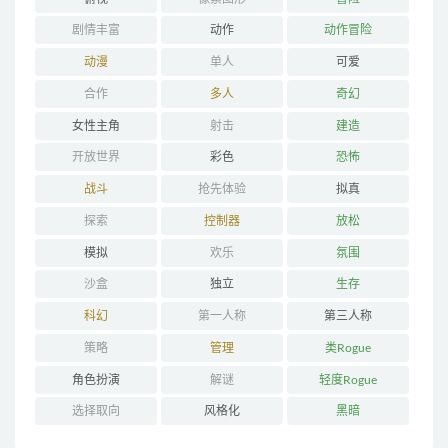
剧情丰富
动作
动作冒险
动漫
单人
可爱
合作
多人
奇幻
女性主角
射击
建造
开放世界
彩色
恐怖
战斗
抢先体验
拟真
探索
控制器
放松
模拟
欢乐
氛围
沙盒
独立
生存
科幻
第一人称
第三人称
策略
管理
类Rogue
角色扮演
解谜
轻度Rogue
选择取向
风格化
黑暗