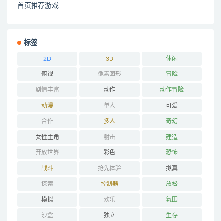
首页推荐游戏
标签
2D
3D
休闲
俯视
像素图形
冒险
剧情丰富
动作
动作冒险
动漫
单人
可爱
合作
多人
奇幻
女性主角
射击
建造
开放世界
彩色
恐怖
战斗
抢先体验
拟真
探索
控制器
放松
模拟
欢乐
氛围
沙盒
独立
生存