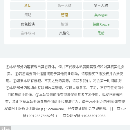
科幻
第一人称
第三人称
策略
管理
类Rogue
角色扮演
解谜
轻度Rogue
选择取向
风格化
黑暗
①本站部分内容转载自其它媒体，但并不代表本站赞同其观点和对其真实性负
责。 ②若您需要商业运营或用于其他商业活动，请您购买正版授权并合法使
用。③如果本站有侵犯、不妥之处的资源，请联系我们。将会第一时间解决！
④本站部分内容均由互联网收集整理，仅供大家参考、学习，不存在任何商业
目的与商业用途。⑤本站提供的所有资源仅供参考学习使用，版权归原著所
有，禁止下载本站资源参与任何商业和非法行为，请于24小时之内删除!如有侵
权请附上版权证明联系QQ 122606286，经过查证我们会立即删除。 | |
|
京ICP
备120123575482号-1
|
京公网安备 110335012033
51La