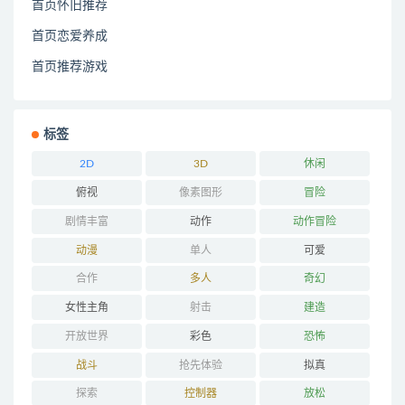
首页怀旧推荐
首页恋爱养成
首页推荐游戏
标签
2D
3D
休闲
俯视
像素图形
冒险
剧情丰富
动作
动作冒险
动漫
单人
可爱
合作
多人
奇幻
女性主角
射击
建造
开放世界
彩色
恐怖
战斗
抢先体验
拟真
探索
控制器
放松