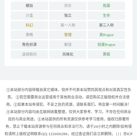
模拟
欢乐
氛围
沙盒
独立
生存
科幻
第一人称
第三人称
策略
管理
类Rogue
角色扮演
解谜
轻度Rogue
选择取向
风格化
黑暗
①本站部分内容转载自其它媒体，但并不代表本站赞同其观点和对其真实性负
责。 ②若您需要商业运营或用于其他商业活动，请您购买正版授权并合法使
用。③如果本站有侵犯、不妥之处的资源，请联系我们。将会第一时间解决！
④本站部分内容均由互联网收集整理，仅供大家参考、学习，不存在任何商业
目的与商业用途。⑤本站提供的所有资源仅供参考学习使用，版权归原著所
有，禁止下载本站资源参与任何商业和非法行为，请于24小时之内删除!如有侵
权请附上版权证明联系QQ 122606286，经过查证我们会立即删除。 | |
|
京ICP