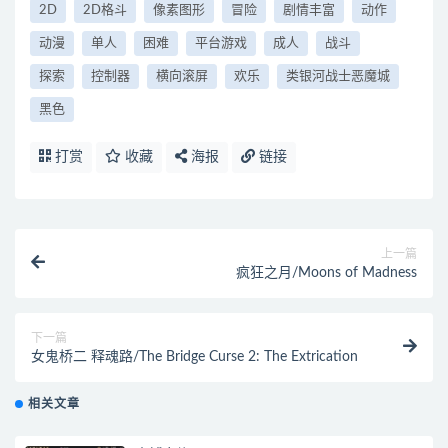
2D
2D格斗
像素图形
冒险
剧情丰富
动作
动漫
单人
困难
平台游戏
成人
战斗
探索
控制器
横向滚屏
欢乐
类银河战士恶魔城
黑色
打赏
收藏
海报
链接
上一篇
疯狂之月/Moons of Madness
下一篇
女鬼桥二 释魂路/The Bridge Curse 2: The Extrication
相关文章