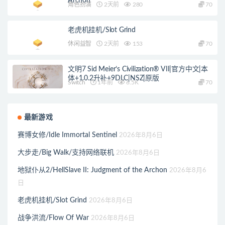
Archon
角色扮演
2天前
280
70
老虎机挂机/Slot Grind
休闲益智
2天前
153
70
文明7 Sid Meier’s Civilization® VII|官方中文|本
体+1.0.2升补+9DLC|NSZ|原版
Switch
1年前
6.5K
70
最新游戏
赛博女修/Idle Immortal Sentinel
2026年8月6日
大步走/Big Walk/支持网络联机
2026年8月6日
地狱仆从2/HellSlave II: Judgment of the Archon
2026年8月6
日
老虎机挂机/Slot Grind
2026年8月6日
战争洪流/Flow Of War
2026年8月6日