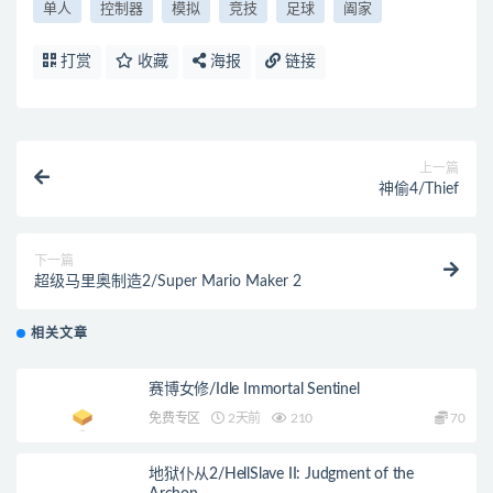
单人
控制器
模拟
竞技
足球
阖家
打赏
收藏
海报
链接
上一篇
神偷4/Thief
下一篇
超级马里奥制造2/Super Mario Maker 2
相关文章
赛博女修/Idle Immortal Sentinel
免费专区
2天前
210
70
地狱仆从2/HellSlave II: Judgment of the