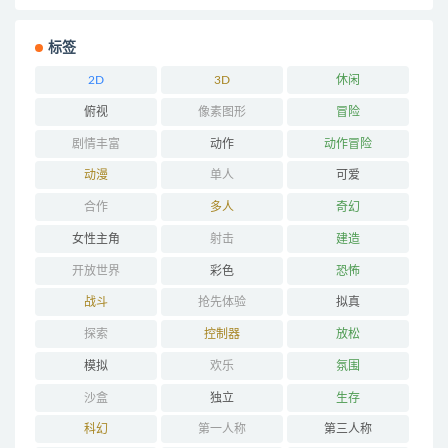
标签
2D
3D
休闲
俯视
像素图形
冒险
剧情丰富
动作
动作冒险
动漫
单人
可爱
合作
多人
奇幻
女性主角
射击
建造
开放世界
彩色
恐怖
战斗
抢先体验
拟真
探索
控制器
放松
模拟
欢乐
氛围
沙盒
独立
生存
科幻
第一人称
第三人称