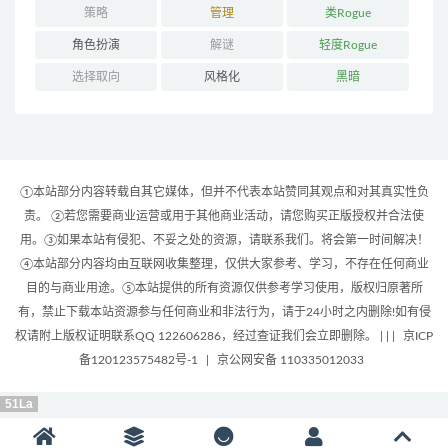
策略
管理
类Rogue
角色扮演
解谜
轻度Rogue
选择取向
风格化
黑暗
①本站部分内容转载自其它媒体，但并不代表本站赞同其观点和对其真实性负
责。 ②若您需要商业运营或用于其他商业活动，请您购买正版授权并合法使
用。③如果本站有侵犯、不妥之处的资源，请联系我们。将会第一时间解决！
④本站部分内容均由互联网收集整理，仅供大家参考、学习，不存在任何商业
目的与商业用途。⑤本站提供的所有资源仅供参考学习使用，版权归原著所
有，禁止下载本站资源参与任何商业和非法行为，请于24小时之内删除!如有侵
权请附上版权证明联系QQ 122606286，经过查证我们会立即删除。 | |
|
京ICP
备120123575482号-1
|
京公网安备 110335012033
51La