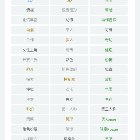
2D
3D
休闲
俯视
像素图形
冒险
剧情丰富
动作
动作冒险
动漫
单人
可爱
合作
多人
奇幻
女性主角
射击
建造
开放世界
彩色
恐怖
战斗
抢先体验
拟真
探索
控制器
放松
模拟
欢乐
氛围
沙盒
独立
生存
科幻
第一人称
第三人称
策略
管理
类Rogue
角色扮演
解谜
轻度Rogue
选择取向
风格化
黑暗