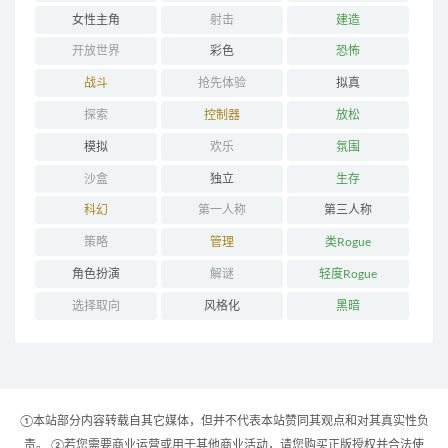
女性主角
射击
建造
开放世界
彩色
恐怖
战斗
抢先体验
拟真
探索
控制器
放松
模拟
欢乐
氛围
沙盒
独立
生存
科幻
第一人称
第三人称
策略
管理
类Rogue
角色扮演
解谜
轻度Rogue
选择取向
风格化
黑暗
①本站部分内容转载自其它媒体，但并不代表本站赞同其观点和对其真实性负
责。 ②若您需要商业运营或用于其他商业活动，请您购买正版授权并合法使