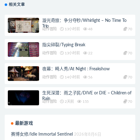
相关文章
漩光奇旅：争分夺秒/Whirlight – No Time To
Trip
动作冒险
13小时前
48
70
指尖碎裂/Typing Break
动作冒险
13小时前
22
70
夜幕：畸人秀/At Night : Freakshow
动作冒险
14小时前
56
70
生死深潜：雨之子民/DIVE or DIE – Children of
Rain
动作冒险
2天前
155
70
最新游戏
赛博女修/Idle Immortal Sentinel
2026年8月6日