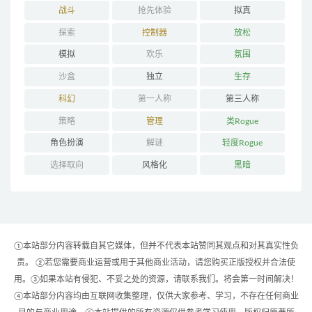
战斗
抢先体验
拟真
探索
控制器
放松
模拟
欢乐
氛围
沙盒
独立
生存
科幻
第一人称
第三人称
策略
管理
类Rogue
角色扮演
解谜
轻度Rogue
选择取向
风格化
黑暗
①本站部分内容转载自其它媒体，但并不代表本站赞同其观点和对其真实性负
责。 ②若您需要商业运营或用于其他商业活动，请您购买正版授权并合法使
用。③如果本站有侵犯、不妥之处的资源，请联系我们。将会第一时间解决！
④本站部分内容均由互联网收集整理，仅供大家参考、学习，不存在任何商业