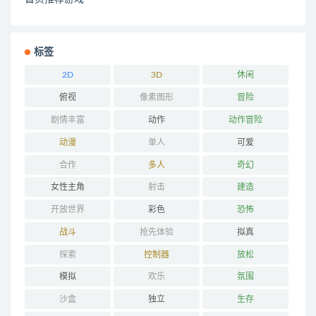
标签
2D
3D
休闲
俯视
像素图形
冒险
剧情丰富
动作
动作冒险
动漫
单人
可爱
合作
多人
奇幻
女性主角
射击
建造
开放世界
彩色
恐怖
战斗
抢先体验
拟真
探索
控制器
放松
模拟
欢乐
氛围
沙盒
独立
生存