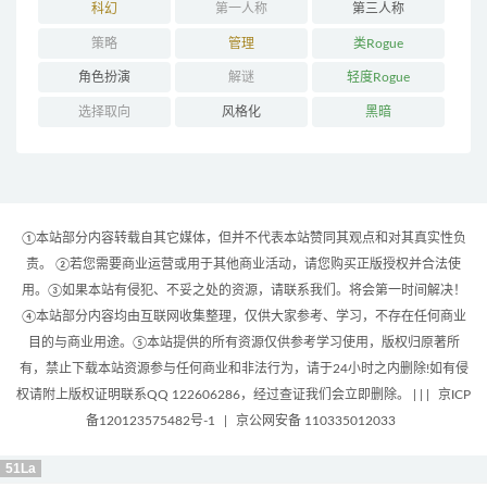
科幻
第一人称
第三人称
策略
管理
类Rogue
角色扮演
解谜
轻度Rogue
选择取向
风格化
黑暗
①本站部分内容转载自其它媒体，但并不代表本站赞同其观点和对其真实性负
责。 ②若您需要商业运营或用于其他商业活动，请您购买正版授权并合法使
用。③如果本站有侵犯、不妥之处的资源，请联系我们。将会第一时间解决！
④本站部分内容均由互联网收集整理，仅供大家参考、学习，不存在任何商业
目的与商业用途。⑤本站提供的所有资源仅供参考学习使用，版权归原著所
有，禁止下载本站资源参与任何商业和非法行为，请于24小时之内删除!如有侵
权请附上版权证明联系QQ 122606286，经过查证我们会立即删除。 | |
|
京ICP
备120123575482号-1
|
京公网安备 110335012033
51La