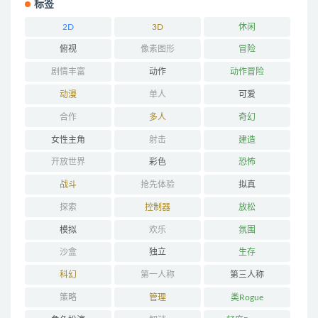
标签
2D
3D
休闲
俯视
像素图形
冒险
剧情丰富
动作
动作冒险
动漫
单人
可爱
合作
多人
奇幻
女性主角
射击
建造
开放世界
彩色
恐怖
战斗
抢先体验
拟真
探索
控制器
放松
模拟
欢乐
氛围
沙盒
独立
生存
科幻
第一人称
第三人称
策略
管理
类Rogue