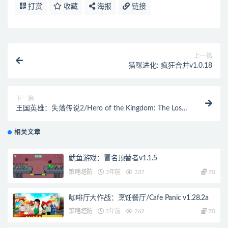
打赏
收藏
海报
链接
上一篇
猫咪进化: 疯狂合并v1.0.18
下一篇
王国英雄：失落传说2/Hero of the Kingdom: The Lost
Tales 2
相关文章
鱿鱼游戏：冒名顶替者v1.1.5
策略塔防
3年前
337
70
咖啡厅大作战：烹饪餐厅/Cafe Panic v1.28.2a
策略塔防
3年前
262
70