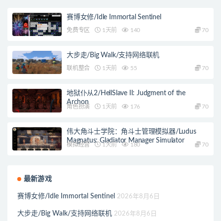
赛博女修/Idle Immortal Sentinel
免费专区
1天前
140
70
大步走/Big Walk/支持网络联机
联机整合
1天前
55
70
地狱仆从2/HellSlave II: Judgment of the
Archon
角色扮演
1天前
176
70
伟大角斗士学院：角斗士管理模拟器/Ludus
Magnatus: Gladiator Manager Simulator
模拟经营
1天前
180
70
最新游戏
赛博女修/Idle Immortal Sentinel
2026年8月6日
大步走/Big Walk/支持网络联机
2026年8月6日