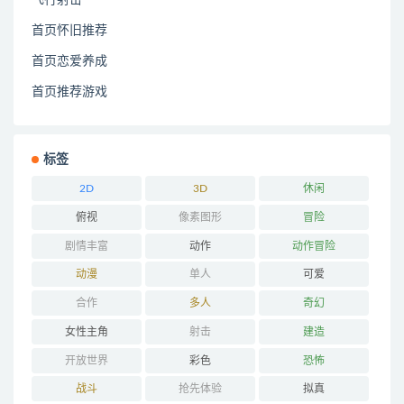
飞行射击
首页怀旧推荐
首页恋爱养成
首页推荐游戏
标签
2D
3D
休闲
俯视
像素图形
冒险
剧情丰富
动作
动作冒险
动漫
单人
可爱
合作
多人
奇幻
女性主角
射击
建造
开放世界
彩色
恐怖
战斗
抢先体验
拟真