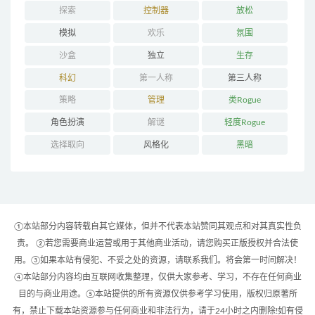
探索
控制器
放松
模拟
欢乐
氛围
沙盒
独立
生存
科幻
第一人称
第三人称
策略
管理
类Rogue
角色扮演
解谜
轻度Rogue
选择取向
风格化
黑暗
①本站部分内容转载自其它媒体，但并不代表本站赞同其观点和对其真实性负
责。 ②若您需要商业运营或用于其他商业活动，请您购买正版授权并合法使
用。③如果本站有侵犯、不妥之处的资源，请联系我们。将会第一时间解决！
④本站部分内容均由互联网收集整理，仅供大家参考、学习，不存在任何商业
目的与商业用途。⑤本站提供的所有资源仅供参考学习使用，版权归原著所
有，禁止下载本站资源参与任何商业和非法行为，请于24小时之内删除!如有侵