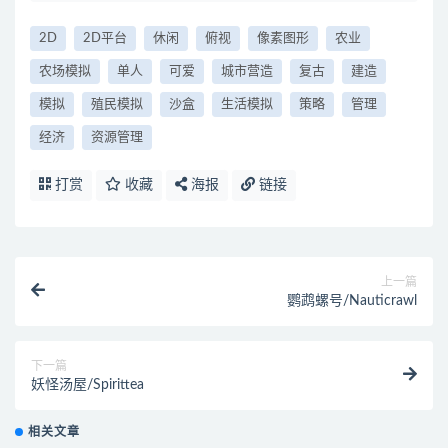
2D
2D平台
休闲
俯视
像素图形
农业
农场模拟
单人
可爱
城市营造
复古
建造
模拟
殖民模拟
沙盒
生活模拟
策略
管理
经济
资源管理
打赏
收藏
海报
链接
上一篇
鹦鹉螺号/Nauticrawl
下一篇
妖怪汤屋/Spirittea
相关文章