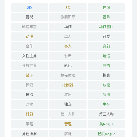
2D
3D
休闲
俯视
像素图形
冒险
剧情丰富
动作
动作冒险
动漫
单人
可爱
合作
多人
奇幻
女性主角
射击
建造
开放世界
彩色
恐怖
战斗
抢先体验
拟真
探索
控制器
放松
模拟
欢乐
氛围
沙盒
独立
生存
科幻
第一人称
第三人称
策略
管理
类Rogue
角色扮演
解谜
轻度Rogue