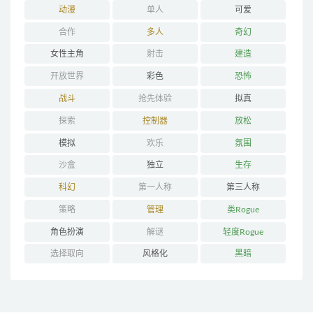
动漫
单人
可爱
合作
多人
奇幻
女性主角
射击
建造
开放世界
彩色
恐怖
战斗
抢先体验
拟真
探索
控制器
放松
模拟
欢乐
氛围
沙盒
独立
生存
科幻
第一人称
第三人称
策略
管理
类Rogue
角色扮演
解谜
轻度Rogue
选择取向
风格化
黑暗