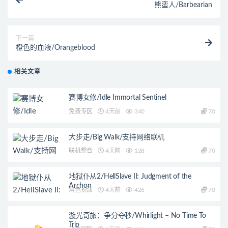
熊蛮人/Barbearian
下一篇
橙色的血液/Orangeblood
相关文章
赛博女修/Idle Immortal Sentinel
免费专区
4天前
340
70
大步走/Big Walk/支持网络联机
联机整合
4天前
128
70
地狱仆从2/HellSlave II: Judgment of the
Archon
角色扮演
4天前
426
70
漩光奇旅：争分夺秒/Whirlight – No Time To
Trip