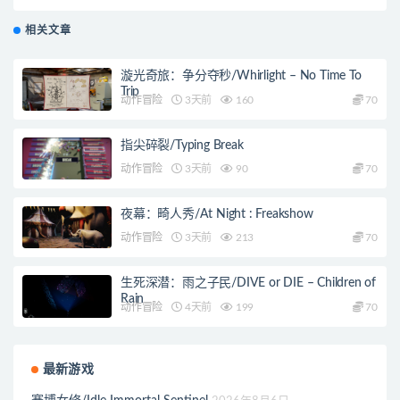
相关文章
漩光奇旅：争分夺秒/Whirlight – No Time To
Trip
动作冒险
3天前
160
70
指尖碎裂/Typing Break
动作冒险
3天前
90
70
夜幕：畸人秀/At Night : Freakshow
动作冒险
3天前
213
70
生死深潜：雨之子民/DIVE or DIE – Children of
Rain
动作冒险
4天前
199
70
最新游戏