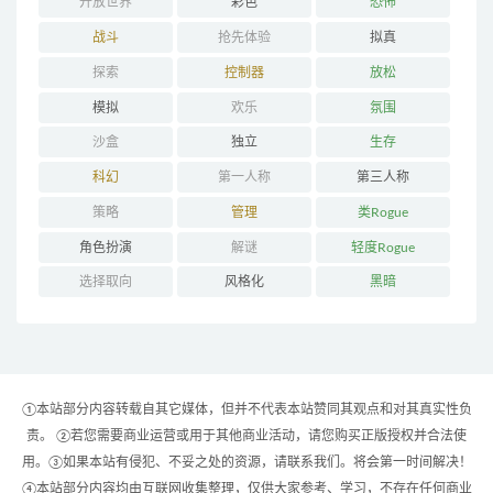
开放世界
彩色
恐怖
战斗
抢先体验
拟真
探索
控制器
放松
模拟
欢乐
氛围
沙盒
独立
生存
科幻
第一人称
第三人称
策略
管理
类Rogue
角色扮演
解谜
轻度Rogue
选择取向
风格化
黑暗
①本站部分内容转载自其它媒体，但并不代表本站赞同其观点和对其真实性负
责。 ②若您需要商业运营或用于其他商业活动，请您购买正版授权并合法使
用。③如果本站有侵犯、不妥之处的资源，请联系我们。将会第一时间解决！
④本站部分内容均由互联网收集整理，仅供大家参考、学习，不存在任何商业