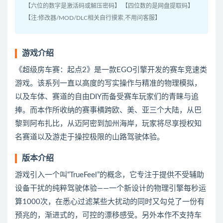
【六位的数字是激活码或解压密码】 【四位数的是网盘提取码】
【注:修改器/MOD/DLC相关自行摸索,不用问客服】
游戏介绍
《超级房车赛：起点2》是一款EGO引擎开发的赛车竞速类
游戏。该系列一直以高度的写实操作与精准的物理模拟，
以及车体、赛道的自由DIY而备受赛车玩家们的青睐与追
捧。而本作所收纳的赛事横跨欧、美、亚三个大陆，从巴
黎到阿布扎比，从迈阿密到加州海岸，玩家将尽享授权知
名赛道以及游走于操控极限的山路驾驶体验。
版本介绍
游戏引入一个叫“TrueFeel”的概念，它专注于提供不受辅助
设备干扰的纯粹驾驶体验——一个新设计的物理引擎每秒运
算1000次，在悉心过滤某些大扰动的同时又勾兑了一份有
预兆的，渐进式的，可控的漂移感受。另外本作不支持车