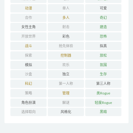
动漫
单人
可爱
合作
多人
奇幻
女性主角
射击
建造
开放世界
彩色
恐怖
战斗
抢先体验
拟真
探索
控制器
放松
模拟
欢乐
氛围
沙盒
独立
生存
科幻
第一人称
第三人称
策略
管理
类Rogue
角色扮演
解谜
轻度Rogue
选择取向
风格化
黑暗