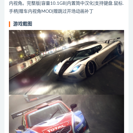
内视角。完整版|容量10.1GB|内置简中汉化|支持键盘.鼠标.
手柄|赠车内视角MOD|赠跳过开场动画补丁
游戏截图