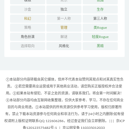
模拟
欢乐
氛围
沙盒
独立
生存
科幻
第一人称
第三人称
策略
管理
类Rogue
角色扮演
解谜
轻度Rogue
选择取向
风格化
黑暗
①本站部分内容转载自其它媒体，但并不代表本站赞同其观点和对其真实性负
责。 ②若您需要商业运营或用于其他商业活动，请您购买正版授权并合法使
用。③如果本站有侵犯、不妥之处的资源，请联系我们。将会第一时间解决！
④本站部分内容均由互联网收集整理，仅供大家参考、学习，不存在任何商业
目的与商业用途。⑤本站提供的所有资源仅供参考学习使用，版权归原著所
有，禁止下载本站资源参与任何商业和非法行为，请于24小时之内删除!如有侵
权请附上版权证明联系QQ 122606286，经过查证我们会立即删除。 | |
|
京ICP
备120123575482号-1
|
京公网安备 110335012033