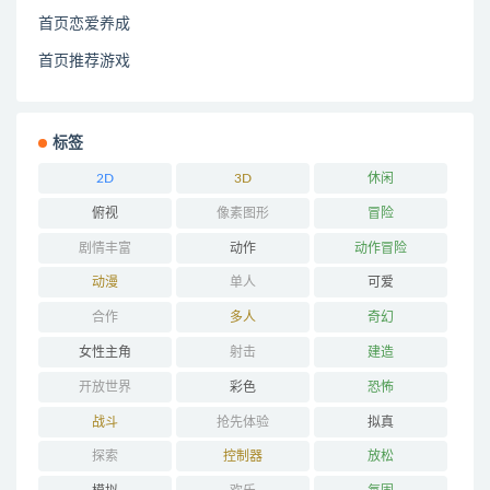
首页恋爱养成
首页推荐游戏
标签
2D
3D
休闲
俯视
像素图形
冒险
剧情丰富
动作
动作冒险
动漫
单人
可爱
合作
多人
奇幻
女性主角
射击
建造
开放世界
彩色
恐怖
战斗
抢先体验
拟真
探索
控制器
放松