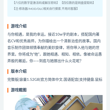
【六位的数字是激活码或解压密码】 【四位数的是网盘提取码】
【注:修改器/MOD/DLC相关自行摸索,不用问客服】
游戏介绍
与你相遇，是我的幸运。接近10w字的剧本，搭配国内著
名CV和优秀画师，为你描绘出一个清新治愈的故事。国内
音乐制作团体倾情奉献的美妙旋律，将你带入他与她的世
界里。你将成为“他”，跟她相遇、相知、相依。像被命运愚
弄般的邂逅，你——到底与她擦出什么火花呢？
版本介绍
完整版|容量1.52GB|官方简体中文.国语配音|支持键盘.鼠标
游戏截图