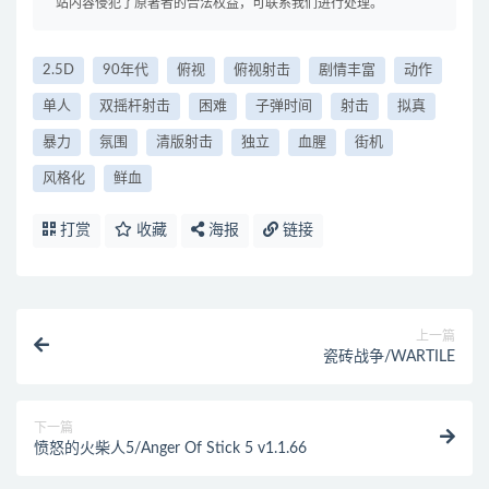
站内容侵犯了原著者的合法权益，可联系我们进行处理。
2.5D
90年代
俯视
俯视射击
剧情丰富
动作
单人
双摇杆射击
困难
子弹时间
射击
拟真
暴力
氛围
清版射击
独立
血腥
街机
风格化
鲜血
打赏
收藏
海报
链接
上一篇
瓷砖战争/WARTILE
下一篇
愤怒的火柴人5/Anger Of Stick 5 v1.1.66