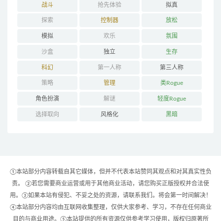
战斗
抢先体验
拟真
探索
控制器
放松
模拟
欢乐
氛围
沙盒
独立
生存
科幻
第一人称
第三人称
策略
管理
类Rogue
角色扮演
解谜
轻度Rogue
选择取向
风格化
黑暗
①本站部分内容转载自其它媒体，但并不代表本站赞同其观点和对其真实性负
责。 ②若您需要商业运营或用于其他商业活动，请您购买正版授权并合法使
用。③如果本站有侵犯、不妥之处的资源，请联系我们。将会第一时间解决！
④本站部分内容均由互联网收集整理，仅供大家参考、学习，不存在任何商业
目的与商业用途。⑤本站提供的所有资源仅供参考学习使用，版权归原著所