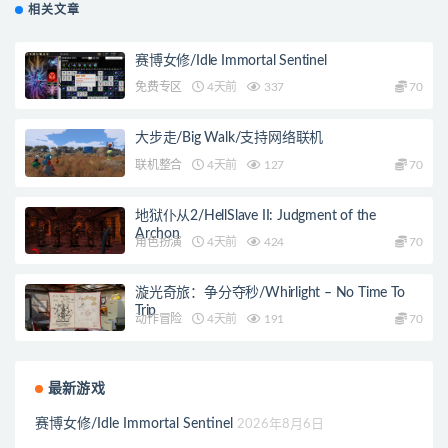
相关文章
赛博女修/Idle Immortal Sentinel
免费专区
4天前
337
70
大步走/Big Walk/支持网络联机
联机整合
4天前
127
70
地狱仆从2/HellSlave II: Judgment of the
Archon
角色扮演
4天前
424
70
漩光奇旅：争分夺秒/Whirlight – No Time To
Trip
动作冒险
4天前
191
70
最新游戏
赛博女修/Idle Immortal Sentinel
2026年8月6日