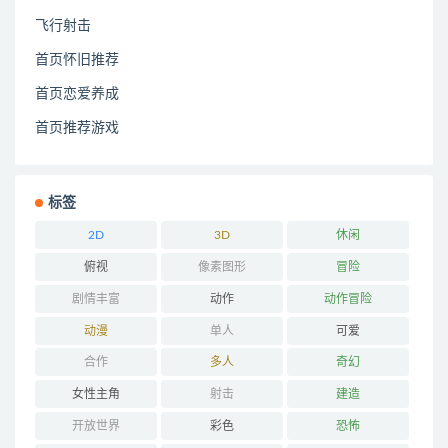
飞行射击
首页怀旧推荐
首页恋爱养成
首页推荐游戏
标签
2D
3D
休闲
俯视
像素图形
冒险
剧情丰富
动作
动作冒险
动漫
单人
可爱
合作
多人
奇幻
女性主角
射击
建造
开放世界
彩色
恐怖