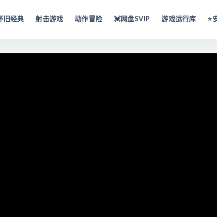
怀旧经典
射击游戏
动作冒险
💓网盘SVIP
游戏运行库
⭐️