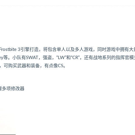
stbite 3引擎打造，将包含单人以及多人游戏，同时游戏中拥有大
ey等。小队有SWAT，强盗，“LW”和“CR”，还有战地系列的指挥官
，可购买武器和装备，有点像CS。
柄|赠多项修改器