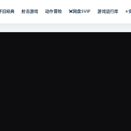
怀旧经典
射击游戏
动作冒险
💓网盘SVIP
游戏运行库
⭐️