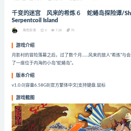
千变的迷宫 风来的希炼６ 蛇蜷岛探险谭/Shiren the W
Serpentcoil Island
角色扮演
3
7.2K
70
游戏介绍
月影村的冒险落幕之后，过了数个月……风来的旅人“希炼”与
了一座位于内海的小岛“蛇蜷岛”。
版本介绍
v1.0.0|容量6.58GB|官方繁体中文|支持键盘.鼠标
游戏截图