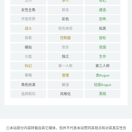
合作
多人
奇幻
女性主角
射击
建造
开放世界
彩色
恐怖
战斗
抢先体验
拟真
探索
控制器
放松
模拟
欢乐
氛围
沙盒
独立
生存
科幻
第一人称
第三人称
策略
管理
类Rogue
角色扮演
解谜
轻度Rogue
选择取向
风格化
黑暗
①本站部分内容转载自其它媒体，但并不代表本站赞同其观点和对其真实性负