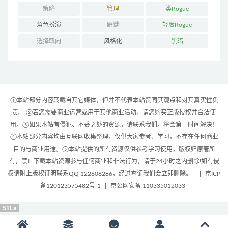
策略
管理
类Rogue
角色扮演
解谜
轻度Rogue
选择取向
风格化
黑暗
①本站部分内容转载自其它媒体，但并不代表本站赞同其观点和对其真实性负
责。 ②若您需要商业运营或用于其他商业活动，请您购买正版授权并合法使
用。③如果本站有侵犯、不妥之处的资源，请联系我们。将会第一时间解决！
④本站部分内容均由互联网收集整理，仅供大家参考、学习，不存在任何商业
目的与商业用途。⑤本站提供的所有资源仅供参考学习使用，版权归原著所
有，禁止下载本站资源参与任何商业和非法行为，请于24小时之内删除!如有侵
权请附上版权证明联系QQ 122606286，经过查证我们会立即删除。 | |
|
京ICP
备120123575482号-1
|
京公网安备 110335012033
51La