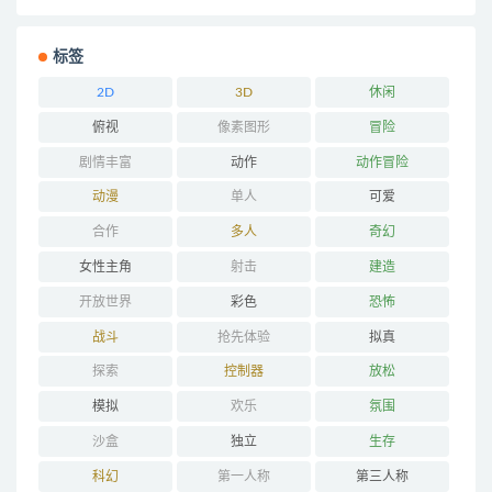
标签
2D
3D
休闲
俯视
像素图形
冒险
剧情丰富
动作
动作冒险
动漫
单人
可爱
合作
多人
奇幻
女性主角
射击
建造
开放世界
彩色
恐怖
战斗
抢先体验
拟真
探索
控制器
放松
模拟
欢乐
氛围
沙盒
独立
生存
科幻
第一人称
第三人称