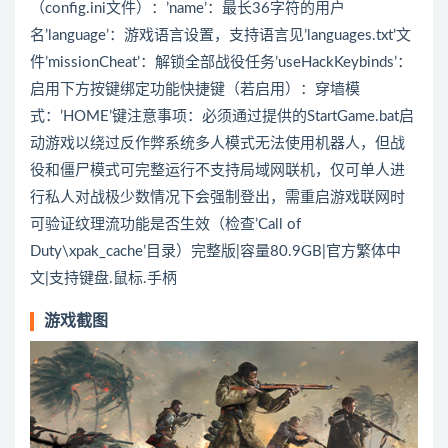
（config.ini文件）：’name’：最长36字符的用户
名’language’：游戏语言设置，支持语言见’languages.txt’文
件’missionCheat’：解锁全部战役任务’useHackKeybinds’：
启用下方按键绑定功能快捷键（若启用）：穿墙模
式：’HOME’键注意事项：必须通过提供的StartGame.bat启
动游戏以绕过反作弊系统多人模式无法使用机器人，但战
役和僵尸模式可完整运行不支持局域网联机，仅可单人进
行私人对战极少数情况下会强制登出，需重启游戏联网时
可验证纹理流功能是否生效（检查’Call of
Duty\xpak_cache’目录）完整版|容量80.9GB|官方繁体中
文|支持键盘.鼠标.手柄
游戏截图