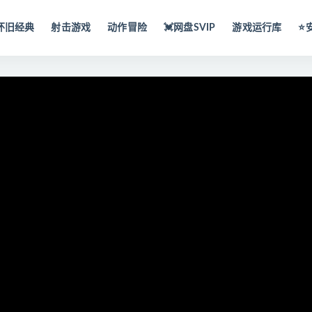
怀旧经典
射击游戏
动作冒险
💓网盘SVIP
游戏运行库
⭐️