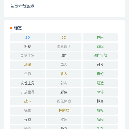
首页推荐游戏
标签
2D
3D
休闲
俯视
像素图形
冒险
剧情丰富
动作
动作冒险
动漫
单人
可爱
合作
多人
奇幻
女性主角
射击
建造
开放世界
彩色
恐怖
战斗
抢先体验
拟真
探索
控制器
放松
模拟
欢乐
氛围
沙盒
独立
生存