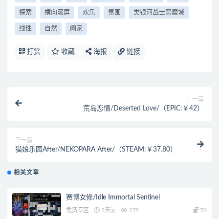
探索
横向滚屏
欢乐
氛围
类银河战士恶魔城
线性
自然
阖家
打赏
收藏
海报
链接
上一篇
荒岛恋情/Deserted Love/（EPIC:￥42）
下一篇
猫娘乐园After/NEKOPARA After/（STEAM:￥37.80）
相关文章
赛博女修/Idle Immortal Sentinel
免费专区
3天前
278
70