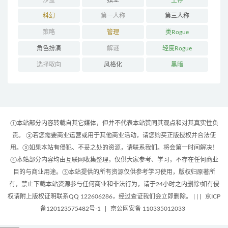
科幻
第一人称
第三人称
策略
管理
类Rogue
角色扮演
解谜
轻度Rogue
选择取向
风格化
黑暗
①本站部分内容转载自其它媒体，但并不代表本站赞同其观点和对其真实性负
责。 ②若您需要商业运营或用于其他商业活动，请您购买正版授权并合法使
用。③如果本站有侵犯、不妥之处的资源，请联系我们。将会第一时间解决！
④本站部分内容均由互联网收集整理，仅供大家参考、学习，不存在任何商业
目的与商业用途。⑤本站提供的所有资源仅供参考学习使用，版权归原著所
有，禁止下载本站资源参与任何商业和非法行为，请于24小时之内删除!如有侵
权请附上版权证明联系QQ 122606286，经过查证我们会立即删除。 | |
|
京ICP
备120123575482号-1
|
京公网安备 110335012033