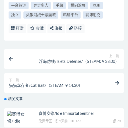
平台解谜
异步多人
手绘
横向滚屏
氛围
独立
类银河战士恶魔城
精确平台
赛博朋克
打赏
收藏
海报
链接
上一篇
浮岛防线/Islets Defense/（STEAM:￥38.00）
下一篇
猫猫幸存者/Cat Bait/（STEAM:￥14.30）
相关文章
赛博女修/Idle Immortal Sentinel
免费专区
2天前
167
70