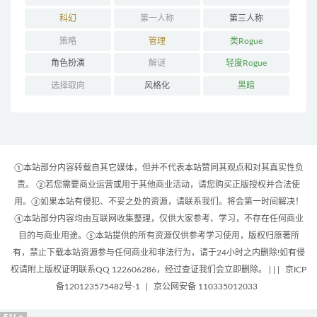
科幻
第一人称
第三人称
策略
管理
类Rogue
角色扮演
解谜
轻度Rogue
选择取向
风格化
黑暗
①本站部分内容转载自其它媒体，但并不代表本站赞同其观点和对其真实性负
责。 ②若您需要商业运营或用于其他商业活动，请您购买正版授权并合法使
用。③如果本站有侵犯、不妥之处的资源，请联系我们。将会第一时间解决！
④本站部分内容均由互联网收集整理，仅供大家参考、学习，不存在任何商业
目的与商业用途。⑤本站提供的所有资源仅供参考学习使用，版权归原著所
有，禁止下载本站资源参与任何商业和非法行为，请于24小时之内删除!如有侵
权请附上版权证明联系QQ 122606286，经过查证我们会立即删除。 | |
|
京ICP
备120123575482号-1
|
京公网安备 110335012033