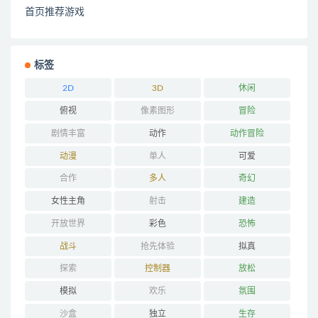
首页推荐游戏
标签
2D
3D
休闲
俯视
像素图形
冒险
剧情丰富
动作
动作冒险
动漫
单人
可爱
合作
多人
奇幻
女性主角
射击
建造
开放世界
彩色
恐怖
战斗
抢先体验
拟真
探索
控制器
放松
模拟
欢乐
氛围
沙盒
独立
生存